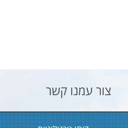
דותן טכנולוגיות
כתובתינו: האומן 14 מגדל העמק
........
טלפון: 050-8828571 / 04-6541333
........
פקס: 04-6546964
.........
דוא"ל: sales@dotantech.com
..........
השאר לנו הודעה