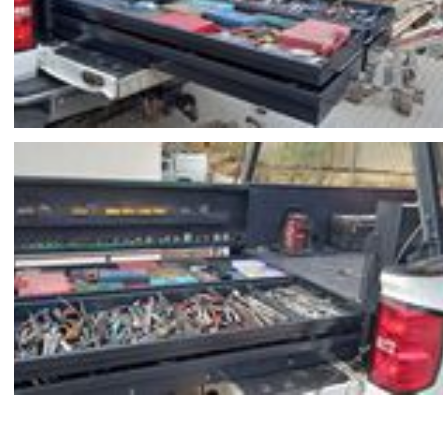
צור עמנו קשר
דותן טכנולוגיות
כתובתינו: האומן 14 מגדל העמק
........
טלפון: 050-8828571 / 04-6541333
........
פקס: 04-6546964
.........
דוא"ל: sales@dotantech.com
..........
השאר לנו הודעה