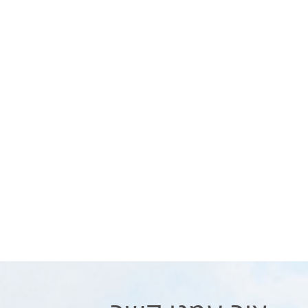
........
פקס: 04-6546964
.........
דוא"ל: sales@dotantech.com
..........
השאר לנו הודעה