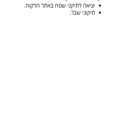
צור עמנו קשר
דותן טכנולוגיות
כתובתינו: האומן 14 מגדל העמק
........
טלפון: 050-8828571 / 04-6541333