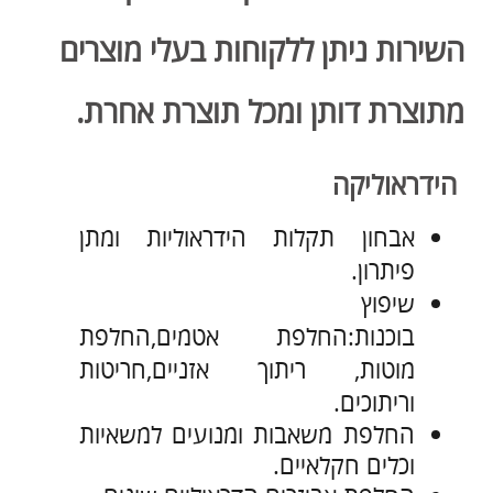
אבחון תקלות הידראוליות ומתן
פיתרון.
שיפוץ
בוכנות:החלפת אטמים,החלפת
מוטות, ריתוך אזניים,חריטות
וריתוכים.
החלפת משאבות ומנועים למשאיות
וכלים חקלאיים.
החלפת אביזרים הדראוליים שונים.
ייצור אות תיקון צינורות גמישים
וקשיחים.
הפעלה מחדש וכיוון הדראולי של
המערכת.
אחזקה מונעת:
הכנה לפני עונה חקלאית או שיפוץ
כלים לאחר העונה, בהתאם לצורך:
תיקוני שברים וסדקים.
חריטת צירים.
החלפת מיסבים ומיסבי החלקה.
בדיקה ותיקון רכיבי חשמל.